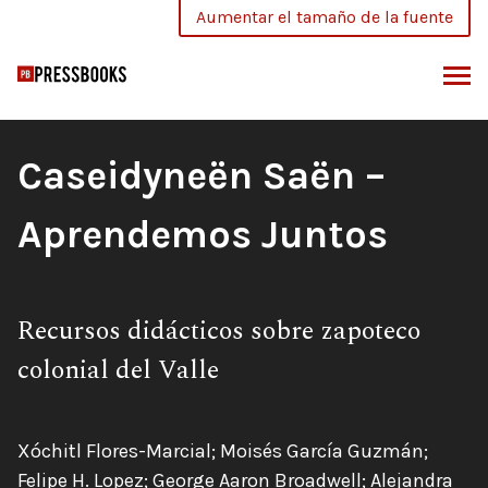
Saltar
Aumentar el tamaño de la fuente
al
contenido
SCAR
Título
Caseidyneën Saën –
del
Aprendemos Juntos
libro:
Subtítulo:
Recursos didácticos sobre zapoteco
colonial del Valle
Autores:
Xóchitl Flores-Marcial; Moisés García Guzmán;
Felipe H. Lopez; George Aaron Broadwell; Alejandra