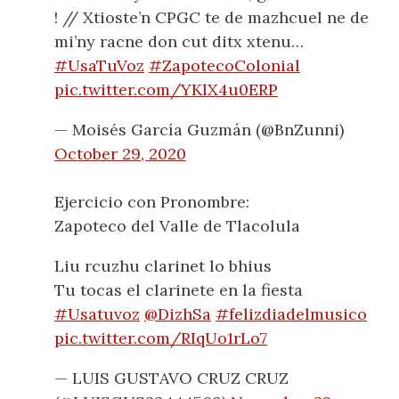
! // Xtioste’n CPGC te de mazhcuel ne de
mi’ny racne don cut ditx xtenu…
#UsaTuVoz
#ZapotecoColonial
pic.twitter.com/YKlX4u0ERP
— Moisés García Guzmán (@BnZunni)
October 29, 2020
Ejercicio con Pronombre:
Zapoteco del Valle de Tlacolula
Liu rcuzhu clarinet lo bhius
Tu tocas el clarinete en la fiesta
#Usatuvoz
@DizhSa
#felizdiadelmusico
pic.twitter.com/RIqUo1rLo7
— LUIS GUSTAVO CRUZ CRUZ