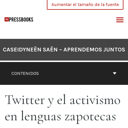
Saltar
Aumentar el tamaño de la fuente
al
contenido
SCAR
CASEIDYNEËN SAËN – APRENDEMOS JUNTOS
CONTENIDOS
Twitter y el activismo
en lenguas zapotecas