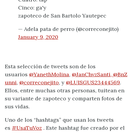
Cinco: ga'y
zapoteco de San Bartolo Yautepec
— Adela pata de perro (@correconejito)
January 9, 2020
Esta selección de tweets son de los
usuarios
@YanethMolina
,
@JanChvzSanti,
@BnZ
unni
,
@correconejito
, y
@LUISGUS23444569
.
Ellos, entre muchas otras personas, tuitean en
su variante de zapoteco y comparten fotos de
sus vidas.
Uno de los “hashtags” que usan los tweets
es
#UsaTuVoz
. Este hashtag fue creado por el