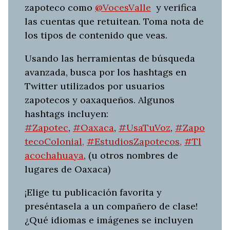
zapoteco como
@VocesValle
y verifica
las cuentas que retuitean. Toma nota de
los tipos de contenido que veas.
Usando las herramientas de búsqueda
avanzada, busca por los hashtags en
Twitter utilizados por usuarios
zapotecos y oaxaqueños. Algunos
hashtags incluyen:
#Zapotec
,
#Oaxaca
,
#UsaTuVoz
,
#Zapo
tecoColonial,
#EstudiosZapotecos,
#Tl
acochahuaya
, (u otros nombres de
lugares de Oaxaca)
¡Elige tu publicación favorita y
preséntasela a un compañero de clase!
¿Qué idiomas e imágenes se incluyen