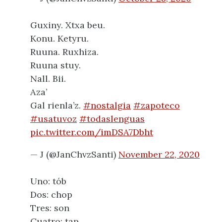
Guxiny. Xtxa beu.
Konu. Ketyru.
Ruuna. Ruxhiza.
Ruuna stuy.
Nall. Bii.
Aza’
Gal rienla’z.
#nostalgia
#zapoteco
#usatuvoz
#todaslenguas
pic.twitter.com/imDSA7Dbht
— J (@JanChvzSanti)
November 22, 2020
Uno: tób
Dos: chop
Tres: son
Cuatro: tap