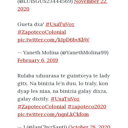
(@LUISGUS23444569)
November 22,
2020
Gueta dxa'
#UsaTuVoz
#ZapotecoColonial
pic.twitter.com/k1pD6bvKbW
— Yaneth Molina (@YanethMolina99)
February 6, 2019
Rulaba xduurasa te guintxeya te lady
gitx. Na binizia le’n duu, lo traly, kon
dyap les niaa, na binizia galay dixza,
galay dixtily.
#UsaTuVoz
#ZapotecoColonial
#zapoteco2020
pic.twitter.com/nqnLkCkfom
— J (@JanChvzSanti)
October 28, 2020