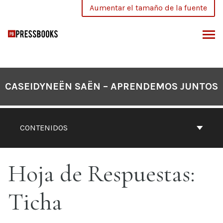
Saltar
Aumentar el tamaño de la fuente
al
contenido
SCAR
CASEIDYNEËN SAËN – APRENDEMOS JUNTOS
CONTENIDOS
Hoja de Respuestas:
Ticha