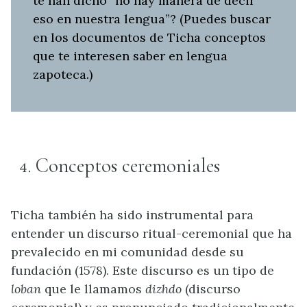
te han dicho “no hay manera de decir
eso en nuestra lengua”? (Puedes buscar
en los documentos de Ticha conceptos
que te interesen saber en lengua
zapoteca.)
Conceptos ceremoniales
Ticha también ha sido instrumental para
entender un discurso ritual-ceremonial que ha
prevalecido en mi comunidad desde su
fundación (1578). Este discurso es un tipo de
loban
que le llamamos
dizhdo
(discurso