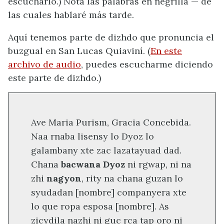
escucharlo.) Nota las palabras en negrilla — de
las cuales hablaré más tarde.
Aquí tenemos parte de dizhdo que pronuncia el
buzgual en San Lucas Quiaviní. (
En este
archivo de audio
, puedes escucharme diciendo
este parte de dizhdo.)
Ave Maria Purism, Gracia Concebida.
Naa rnaba lisensy lo Dyoz lo
galambany xte zac lazatayuad dad.
Chana
bacwana Dyoz
ni rgwap, ni na
zhi
nagyon
, rity na chana guzan lo
syudadan [nombre] companyera xte
lo que ropa esposa [nombre]. As
zicydila nazhi ni guc rca tap oro ni