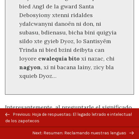
bied Angl de la gward Santa
Debosyiony xtenni ridaldes
ydalcwanyni danoën ni don, ni
subasu, bdienasu, bicha bini quigyia
sildo xte gyieb Dyoz, lo Santisyëm
Trinda ni bied bzini deibyta can
loyore
cwalequia bito
xi nazac, chi
nagyon
, xi ni bacana lainy, zicy bla
xquieb Dyoz…
Interesantemente, al preguntarle el significado
Previous: Hoja de respuestas: El legado letrado e intelectual
de algunas de estas palabras que no entendía
de los zapotecos
yo, el bezgual me comentó que en realidad no
sabe qué quiere decir todo su discurso. Él lo
Next: Resumen: Reclamando nuestras lenguas