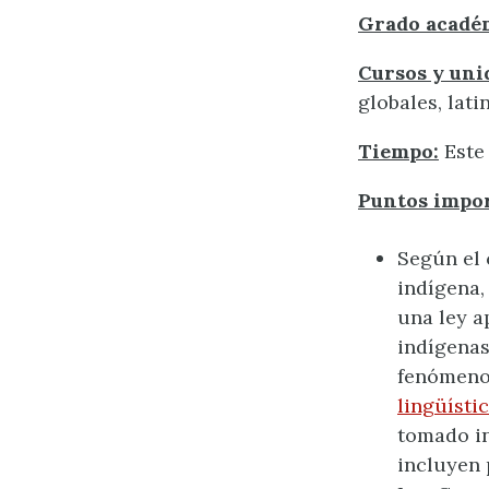
Grado acadé
Cursos y uni
globales, lat
Tiempo:
Este
Puntos impor
Según el 
indígena,
una ley a
indígenas
fenómeno 
lingüísti
tomado in
incluyen 