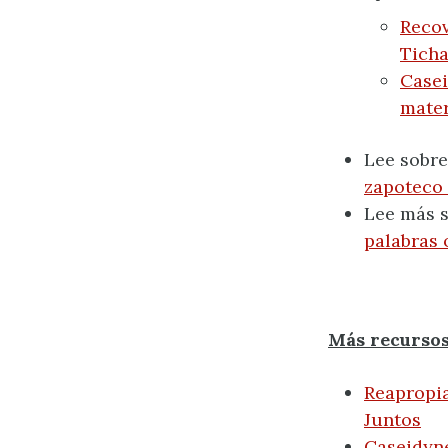
Recov
Ticha
Casei
mater
Lee sobre
zapoteco 
Lee más s
palabras 
Más recursos
Reapropi
Juntos
Caseidyn