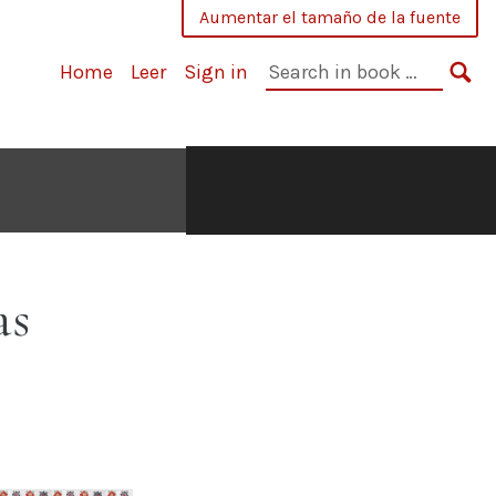
Aumentar el tamaño de la fuente
Buscar
Home
Leer
Sign in
en
BU
el
libro:
as