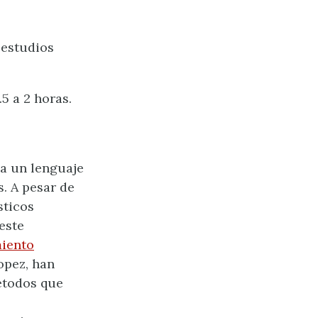
 estudios
 a 2 horas.
la un lenguaje
. A pesar de
sticos
este
miento
opez, han
métodos que