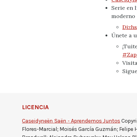
Serie en 
moderno d
Dizhs
Únete a 
¡Tuit
#Zap
Visit
Sigue
LICENCIA
Caseidyneën Saën - Aprendemos Juntos
Copyri
Flores-Marcial; Moisés García Guzmán; Felipe 