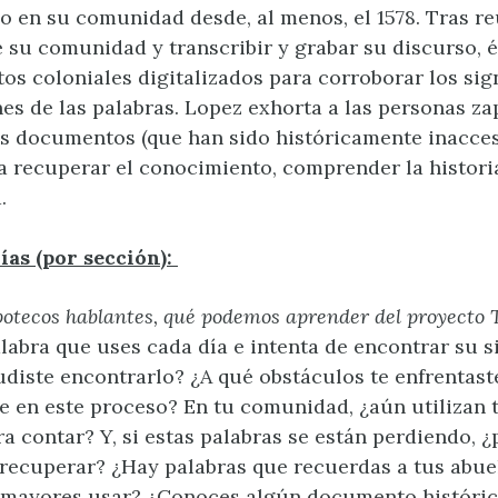
 en su comunidad desde, al menos, el 1578. Tras re
 su comunidad y transcribir y grabar su discurso, él
s coloniales digitalizados para corroborar los sign
nes de las palabras. Lopez exhorta a las personas z
s documentos (que han sido históricamente inacces
ra recuperar el conocimiento, comprender la histori
.
ías (por sección):
otecos hablantes, qué podemos aprender del proyecto 
labra que uses cada día e intenta de encontrar su s
udiste encontrarlo? ¿A qué obstáculos te enfrentast
e en este proceso? En tu comunidad, ¿aún utilizan 
ra contar? Y, si estas palabras se están perdiendo, 
recuperar? ¿Hay palabras que recuerdas a tus abue
 mayores usar? ¿Conoces algún documento históric