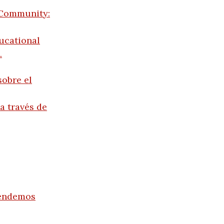
 Community:
ucational
.
sobre el
 través de
rendemos