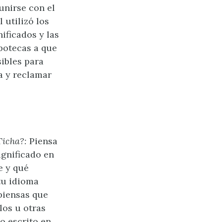
unirse con el
 utilizó los
ificados y las
apotecas a que
ibles para
a y reclamar
Ticha?:
Piensa
ignificado en
e y qué
tu idioma
¿piensas que
los u otras
o escrito en