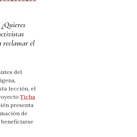
? ¿Quieres
ctivistas
a reclamar el
ntes del
ígena,
ta lección, el
Proyecto
Ticha
bién presenta
lamación de
 beneficiarse