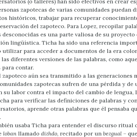
rsatorios (o talleres) han sido efectivos en crear e
ersonas zapotecas de varias comunidades puedan di
s históricos, trabajar para recuperar conocimient
reservación del zapoteco. Para Lopez, recopilar pal
 desconocidas es una parte valiosa de su proyecto
ión lingüística. Ticha ha sido una referencia impor
 utilizar para acceder a documentos de la era colon
las diferentes versiones de las palabras, como aque
s para contar.
 zapoteco aún sea transmitido a las generaciones m
omunidades zapotecas sufren de una pérdida y de 
n su labor contra el impacto del cambio de lengua, 
icha para verificar las definiciones de palabras y co
rsatorios, aprende otras palabras que él pensaba q
.
bién usaba Ticha para entender el discurso ritual 
de
loban
llamado
dizhdo
, recitado por un
bezgual
– que