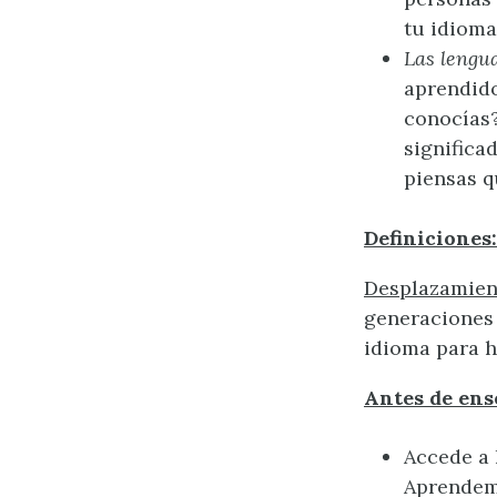
tu idioma
Las lengu
aprendido
conocías?
significa
piensas q
Definiciones:
Desplazamient
generaciones 
idioma para h
Antes de ens
Accede a 
Aprendem