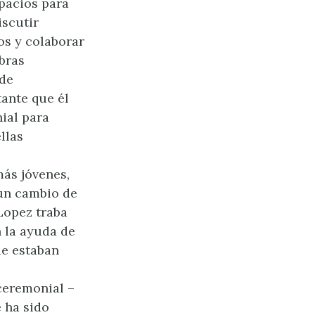
spacios para
scutir
os y colaborar
abras
 de
tante que él
ial para
llas
ás jóvenes,
un cambio de
Lopez traba
n la ayuda de
ue estaban
ceremonial –
 ha sido