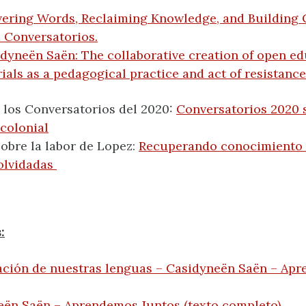
ering Words, Reclaiming Knowledge, and Building
 Conversatorios.
dyneën Saën: The collaborative creation of open ed
ials as a pedagogical practice and act of resistance
 los Conversatorios del 2020:
Conversatorios 2020 
colonial
obre la labor de Lopez:
Recuperando conocimiento a
olvidadas
:
ación de nuestras lenguas – Casidyneën Saën – Ap
eën Saën – Aprendemos Juntos (texto completo)