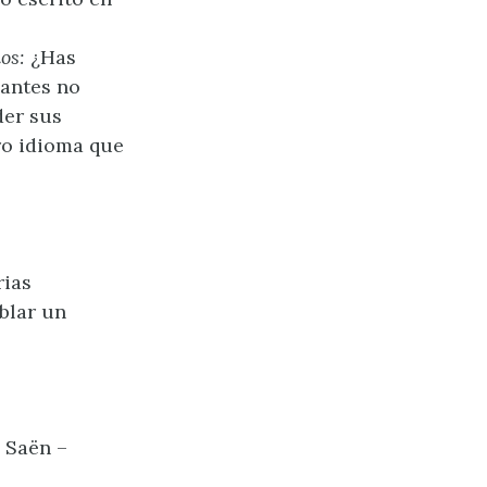
os:
¿Has
 antes no
der sus
ro idioma que
rias
blar un
 Saën –