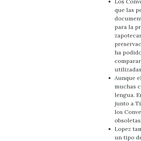
Los Conve
que las p
documento
para la p
zapotecas
preservac
ha podido
comparar 
utilizada
Aunque el
muchas c
lengua. E
junto a T
los Conve
obsoletas
Lopez tam
un tipo 