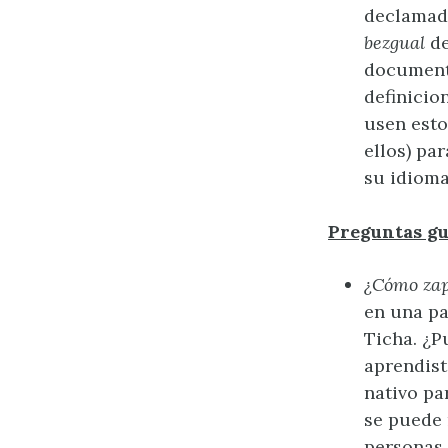
declamado
bezgual
de
documento
definicio
usen esto
ellos) pa
su idioma
Preguntas gu
¿Cómo zap
en una pa
Ticha. ¿P
aprendist
nativo pa
se puede 
personas